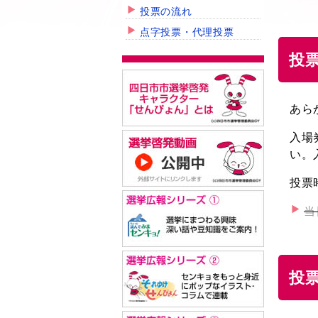
投票の流れ
点字投票・代理投票
投
あら
入場
い。
投票
当
投