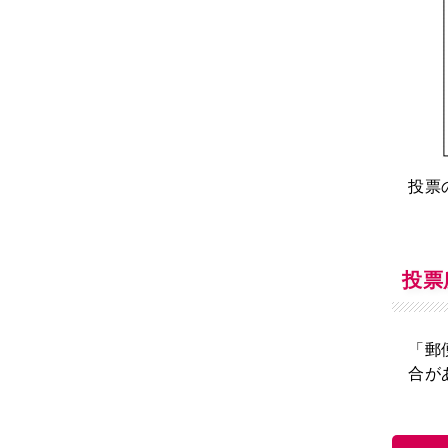
投票
投票
「郵
合が