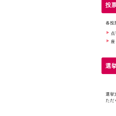
投
各投
点
座
選
選挙
ただ